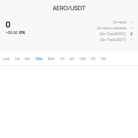
AERO/USDT
0
24 часа
--
24 часа с низким
--
0
%
≈
$0.00
24ч Том(AERO)
0
24ч Том(USDT)
--
Line
1m
5m
15m
30m
1H
4H
12H
1D
1W