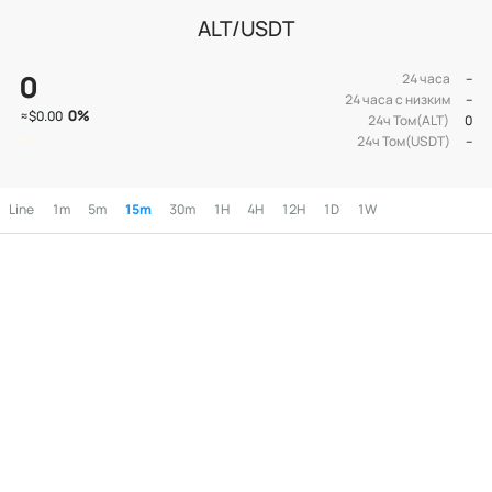
ALT/USDT
0
24 часа
--
24 часа с низким
--
0
%
≈
$0.00
24ч Том(ALT)
0
24ч Том(USDT)
--
Line
1m
5m
15m
30m
1H
4H
12H
1D
1W