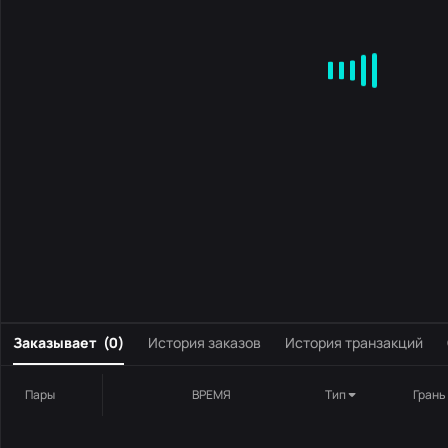
MA
EMA
BOLL
VOL
MACD
KDJ
RSI
BRAR
DMI
S
0
Заказывает
(
0
)
История заказов
История транзакций
Пары
ВРЕМЯ
Тип
Грань