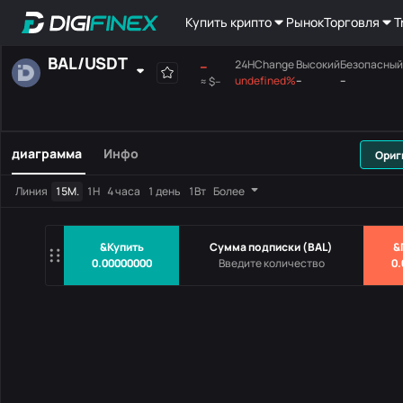
Купить крипто
Рынок
Торговля
T
BAL
/
USDT
--
24HChange
Высокий
Безопасный
undefined%
--
--
≈
$--
Постоянно
Место
Поля позиции
МАКСИМУМ
Материнская плата
диаграмма
Инфо
Ориг
Пары
Цена
24HChang
Линия
15М.
1Н
4 часа
1 день
1Вт
Более
Нет данных
&Купить
Сумма подписки
(
BAL
)
&
0.00000000
0.