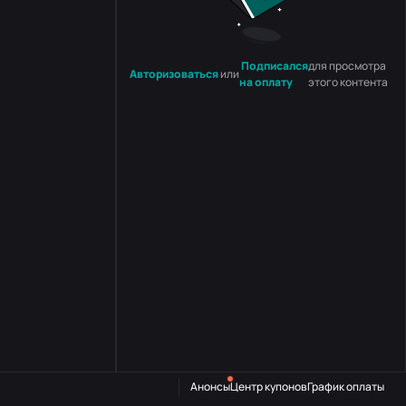
Подписался
для просмотра
Авторизоваться
или
на оплату
этого контента
Анонсы
Центр купонов
График оплаты