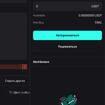
USDT
Available
0.00000000
USDT
Max Buy
0
BAL
Авторизоваться
Подписаться
Мой баланс
-
S
-
Скрыть других
TP / SL
Действие
Положение дел
номер заказа