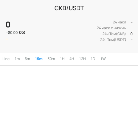
CKB/USDT
0
24 часа
--
24 часа с низким
--
0
%
≈
$0.00
24ч Том(CKB)
0
24ч Том(USDT)
--
Line
1m
5m
15m
30m
1H
4H
12H
1D
1W