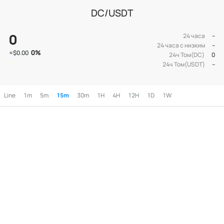
DC/USDT
0
24 часа
--
24 часа с низким
--
0
%
≈
$0.00
24ч Том(DC)
0
24ч Том(USDT)
--
Line
1m
5m
15m
30m
1H
4H
12H
1D
1W