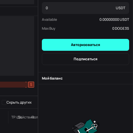
USDT
Available
0.00000000
USDT
Max Buy
0
DOGE3S
Авторизоваться
Подписаться
Мой баланс
-
S
-
Скрыть других
TP / SL
Действие
Положение дел
номер заказа