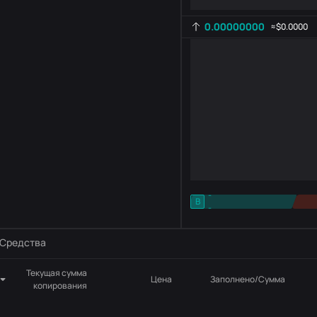
0.00000000
≈
$0.0000
-
B
-
Настройка индикатора
AR
ROC
Средства
Текущая сумма
Цена
Заполнено/Сумма
копирования