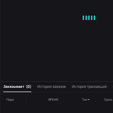
MA
EMA
BOLL
VOL
MACD
KDJ
RSI
BRAR
DMI
S
0
Заказывает
(
0
)
История заказов
История транзакций
Пары
ВРЕМЯ
Тип
Грань