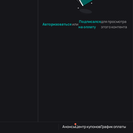
Подписался
для просмотра
Авторизоваться
или
на оплату
этого контента
Анонсы
Центр купонов
График оплаты