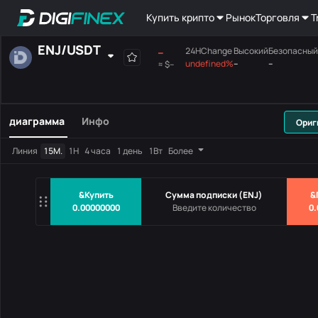
Купить крипто
Рынок
Торговля
T
ENJ
/
USDT
--
24HChange
Высокий
Безопасный
undefined%
--
--
≈
$--
Постоянно
Место
Поля позиции
МАКСИМУМ
Материнская плата
диаграмма
Инфо
Ориг
Пары
Цена
24HChang
Линия
15М.
1Н
4 часа
1 день
1Вт
Более
Нет данных
&Купить
Сумма подписки
(
ENJ
)
&
0.00000000
0.