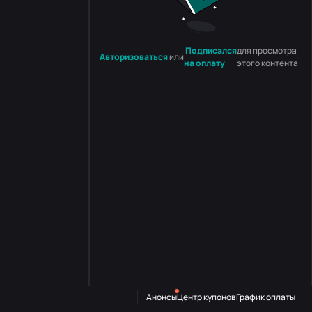
Подписался
для просмотра
Авторизоваться
или
на оплату
этого контента
Анонсы
Центр купонов
График оплаты