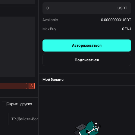
USDT
Available
0.00000000
USDT
Max Buy
0
ENJ
Авторизоваться
Подписаться
Мой баланс
-
S
-
Скрыть других
TP / SL
Действие
Положение дел
номер заказа