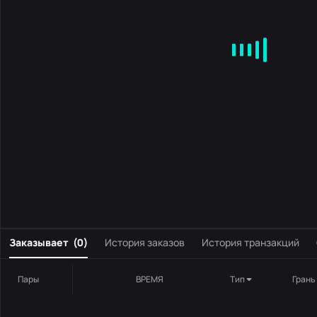
MA
EMA
BOLL
VOL
MACD
KDJ
RSI
BRAR
DMI
S
0
Заказывает
(
0
)
История заказов
История транзакций
Пары
ВРЕМЯ
Тип
Грань