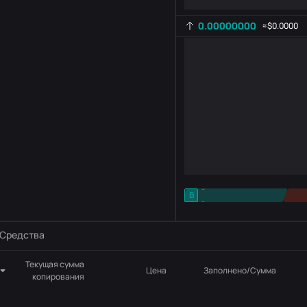
0.00000000
≈
$0.0000
-
B
-
Настройка индикатора
AR
ROC
Средства
Текущая сумма
Цена
Заполнено/Сумма
копирования