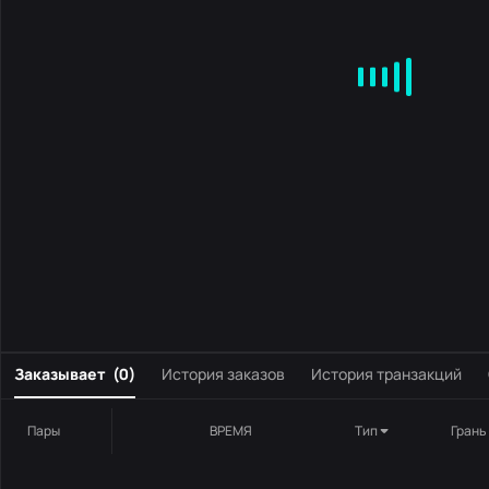
MA
EMA
BOLL
VOL
MACD
KDJ
RSI
BRAR
DMI
S
0
Заказывает
(
0
)
История заказов
История транзакций
Пары
ВРЕМЯ
Тип
Грань