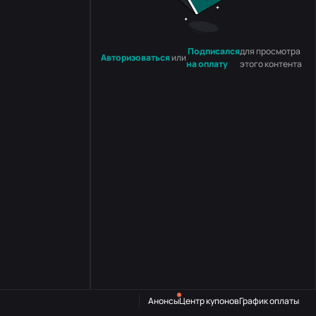
Подписался
для просмотра
Авторизоваться
или
на оплату
этого контента
Анонсы
Центр купонов
График оплаты