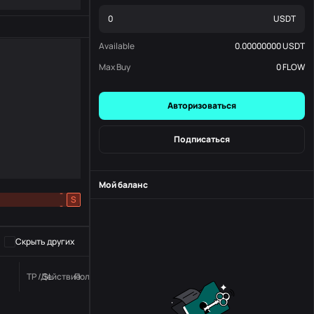
USDT
Available
0.00000000
USDT
Max Buy
0
FLOW
Авторизоваться
Подписаться
Мой баланс
-
S
-
Скрыть других
TP / SL
Действие
Положение дел
номер заказа