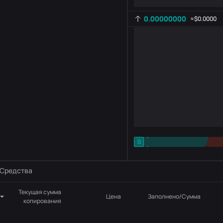
0.00000000
≈
$0.0000
-
B
-
Настройка индикатора
AR
ROC
Средства
Текущая сумма
Цена
Заполнено/Сумма
копирования