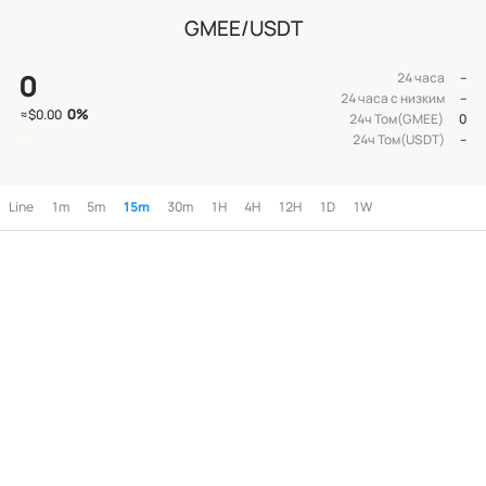
GMEE/USDT
0
24 часа
--
24 часа с низким
--
0
%
≈
$0.00
24ч Том(GMEE)
0
24ч Том(USDT)
--
Line
1m
5m
15m
30m
1H
4H
12H
1D
1W