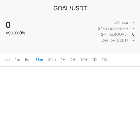
GOAL/USDT
0
24 часа
--
24 часа с низким
--
0
%
≈
$0.00
24ч Том(GOAL)
0
24ч Том(USDT)
--
Line
1m
5m
15m
30m
1H
4H
12H
1D
1W