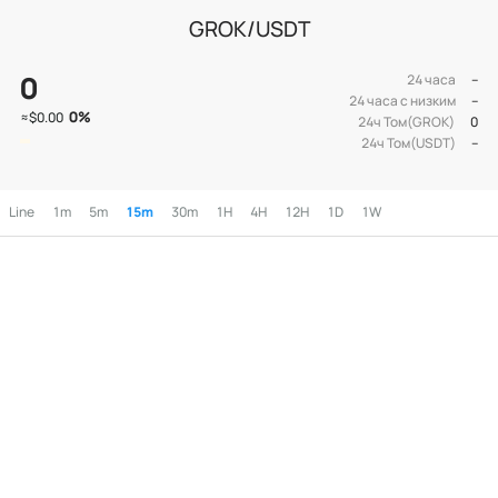
GROK/USDT
0
24 часа
--
24 часа с низким
--
0
%
≈
$0.00
24ч Том(GROK)
0
24ч Том(USDT)
--
Line
1m
5m
15m
30m
1H
4H
12H
1D
1W