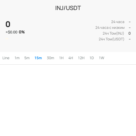
INJ/USDT
0
24 часа
--
24 часа с низким
--
0
%
≈
$0.00
24ч Том(INJ)
0
24ч Том(USDT)
--
Line
1m
5m
15m
30m
1H
4H
12H
1D
1W