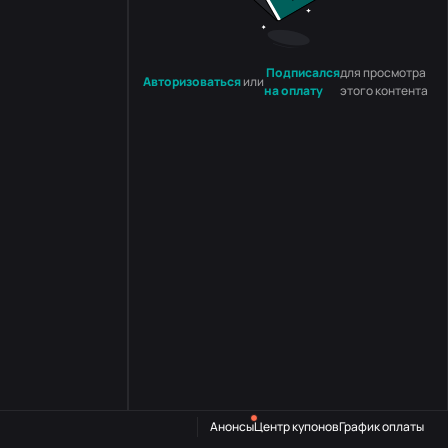
Подписался
для просмотра
Авторизоваться
или
на оплату
этого контента
Анонсы
Центр купонов
График оплаты