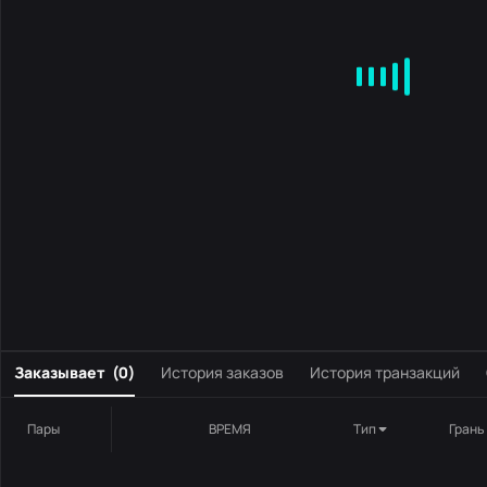
MA
EMA
BOLL
VOL
MACD
KDJ
RSI
BRAR
DMI
S
0
Заказывает
(
0
)
История заказов
История транзакций
Пары
ВРЕМЯ
Тип
Грань