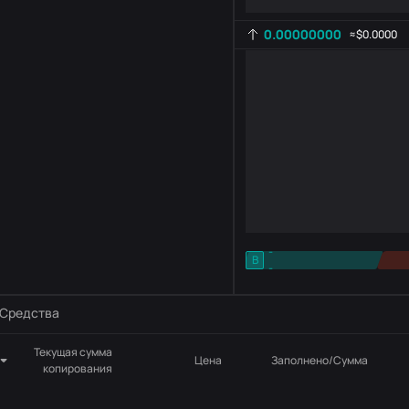
0.00000000
≈
$0.0000
-
B
-
Настройка индикатора
AR
ROC
Средства
Текущая сумма
Цена
Заполнено/Сумма
копирования