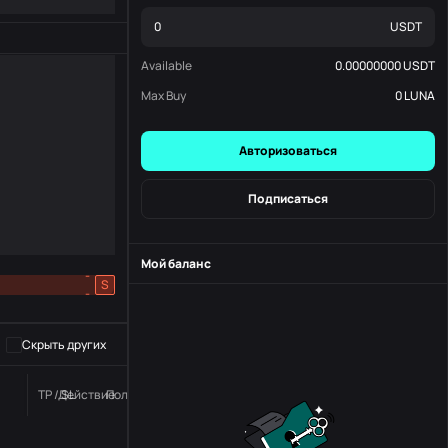
USDT
Available
0.00000000
USDT
Max Buy
0
LUNA
Авторизоваться
Подписаться
Мой баланс
-
S
-
Скрыть других
TP / SL
Действие
Положение дел
номер заказа