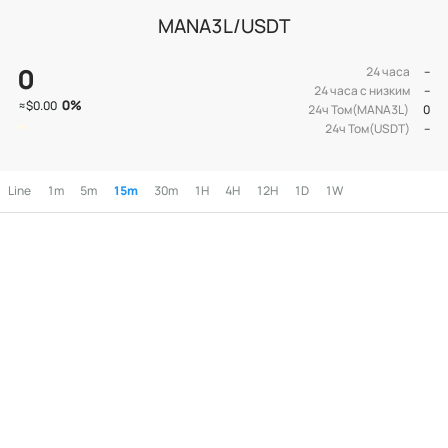
MANA3L/USDT
0
24 часа
--
24 часа с низким
--
0
%
≈
$0.00
24ч Том(MANA3L)
0
24ч Том(USDT)
--
Line
1m
5m
15m
30m
1H
4H
12H
1D
1W