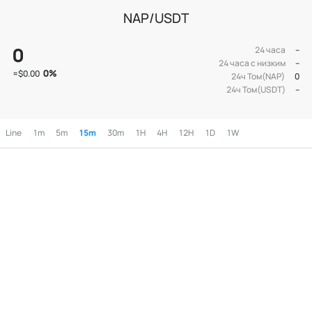
NAP/USDT
0
24 часа
--
24 часа с низким
--
0
%
≈
$0.00
24ч Том(NAP)
0
24ч Том(USDT)
--
Line
1m
5m
15m
30m
1H
4H
12H
1D
1W