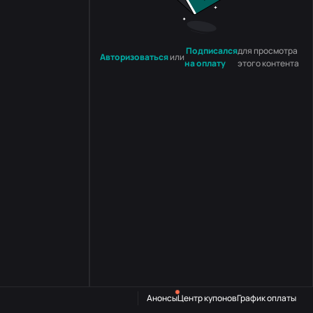
Подписался
для просмотра
Авторизоваться
или
на оплату
этого контента
Анонсы
Центр купонов
График оплаты