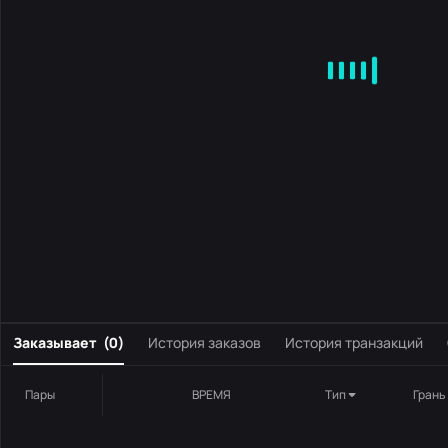
MA
EMA
BOLL
VOL
MACD
KDJ
RSI
BRAR
DMI
S
0
Заказывает
(
0
)
История заказов
История транзакций
Пары
ВРЕМЯ
Тип
Грань