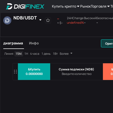
Купить крипто
Рынок
Торговля
T
NDB
/
USDT
--
24HChange
Высокий
Безопасны
undefined%
--
--
≈
$--
Постоянно
Место
Поля позиции
МАКСИМУМ
Материнская плата
диаграмма
Инфо
Ориг
Пары
Цена
24HChang
Линия
15М.
1Н
4 часа
1 день
1Вт
Более
Нет данных
&Купить
Сумма подписки
(
NDB
)
0.00000000
0