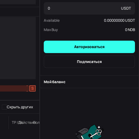
USDT
Available
0.00000000
USDT
Max Buy
0
NDB
Авторизоваться
Подписаться
Мой баланс
-
S
-
Скрыть других
TP / SL
Действие
Положение дел
номер заказа