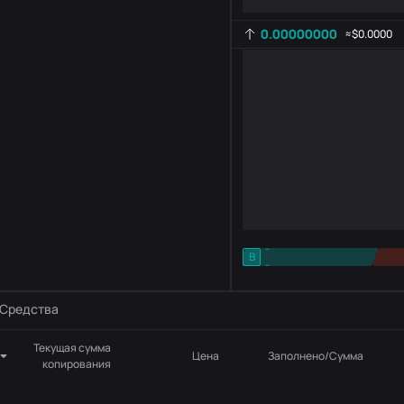
0.00000000
≈
$0.0000
-
B
-
Настройка индикатора
AR
ROC
Средства
Текущая сумма
Цена
Заполнено/Сумма
копирования