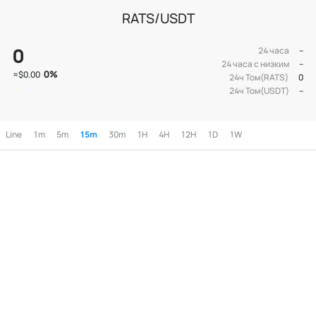
RATS/USDT
0
24 часа
--
24 часа с низким
--
0
%
≈
$0.00
24ч Том(RATS)
0
24ч Том(USDT)
--
Line
1m
5m
15m
30m
1H
4H
12H
1D
1W