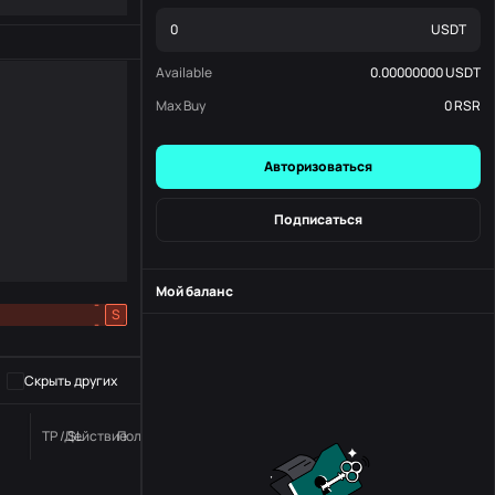
USDT
Available
0.00000000
USDT
Max Buy
0
RSR
Авторизоваться
Подписаться
Мой баланс
-
S
-
Скрыть других
TP / SL
Действие
Положение дел
номер заказа