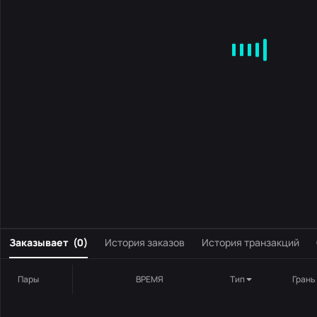
MA
EMA
BOLL
VOL
MACD
KDJ
RSI
BRAR
DMI
S
0
Заказывает
(
0
)
История заказов
История транзакций
Пары
ВРЕМЯ
Тип
Грань