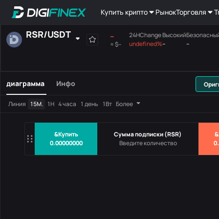
Купить крипто
Рынок
Торговля
T
RSR
/
USDT
--
24HChange
Высокий
Безопасны
undefined%
--
--
≈
$--
Постоянно
Место
Поля позиции
МАКСИМУМ
Материнская плата
диаграмма
Инфо
Ориг
Пары
Цена
24HChang
Линия
15М.
1Н
4 часа
1 день
1Вт
Более
Нет данных
&Купить
Сумма подписки
(
RSR
)
&
0.00000000
0