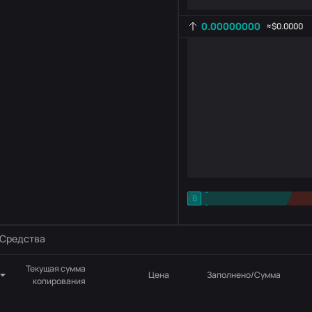
0.00000000
≈
$0.0000
-
B
-
Настройка индикатора
AR
ROC
Средства
Текущая сумма
Цена
Заполнено/Сумма
копирования