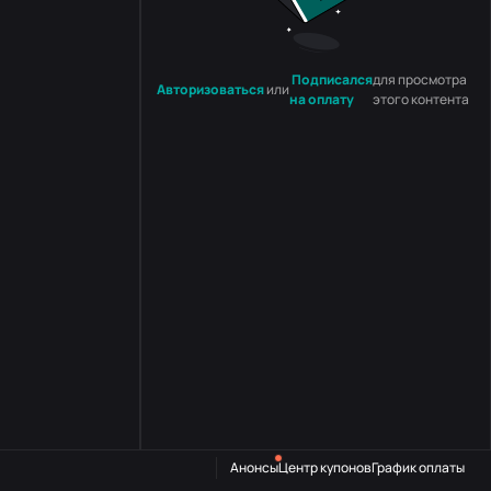
Подписался
для просмотра
Авторизоваться
или
на оплату
этого контента
Анонсы
Центр купонов
График оплаты