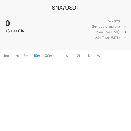
SNX/USDT
0
24 часа
--
24 часа с низким
--
0
%
≈
$0.00
24ч Том(SNX)
0
24ч Том(USDT)
--
Line
1m
5m
15m
30m
1H
4H
12H
1D
1W