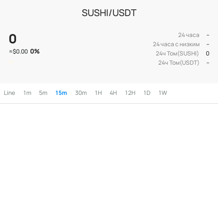
SUSHI/USDT
0
24 часа
--
24 часа с низким
--
0
%
≈
$0.00
24ч Том(SUSHI)
0
24ч Том(USDT)
--
Line
1m
5m
15m
30m
1H
4H
12H
1D
1W