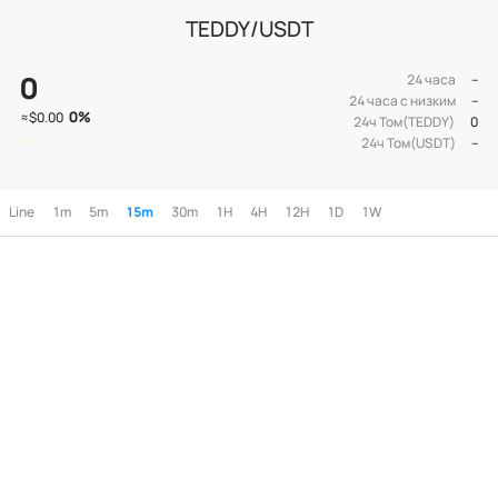
TEDDY/USDT
0
24 часа
--
24 часа с низким
--
0
%
≈
$0.00
24ч Том(TEDDY)
0
24ч Том(USDT)
--
Line
1m
5m
15m
30m
1H
4H
12H
1D
1W