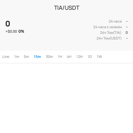
TIA/USDT
0
24 часа
--
24 часа с низким
--
0
%
≈
$0.00
24ч Том(TIA)
0
24ч Том(USDT)
--
Line
1m
5m
15m
30m
1H
4H
12H
1D
1W