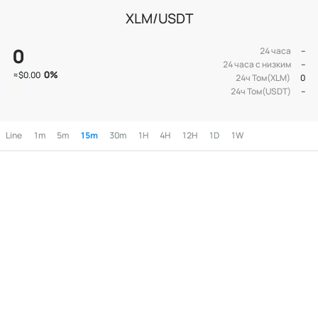
XLM/USDT
0
24 часа
--
24 часа с низким
--
0
%
≈
$0.00
24ч Том(XLM)
0
24ч Том(USDT)
--
Line
1m
5m
15m
30m
1H
4H
12H
1D
1W