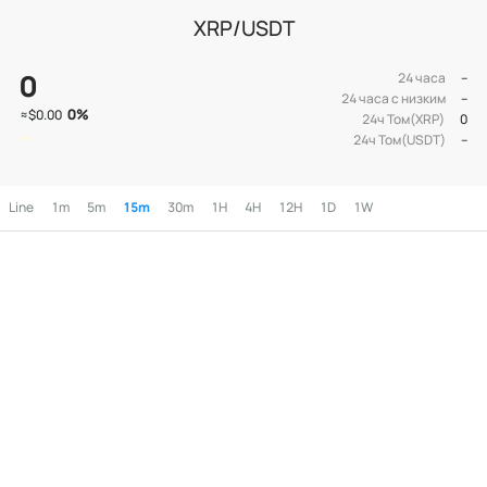
XRP/USDT
0
24 часа
--
24 часа с низким
--
0
%
≈
$0.00
24ч Том(XRP)
0
24ч Том(USDT)
--
Line
1m
5m
15m
30m
1H
4H
12H
1D
1W