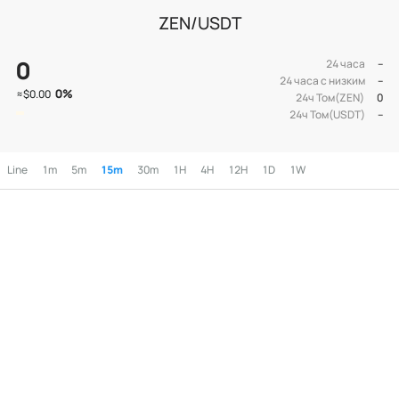
ZEN/USDT
0
24 часа
--
24 часа с низким
--
0
%
≈
$0.00
24ч Том(ZEN)
0
24ч Том(USDT)
--
Line
1m
5m
15m
30m
1H
4H
12H
1D
1W