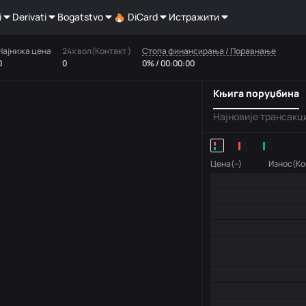
i
Derivati
Bogatstvo
DiCard
Истражити
Најнижа цена
24х вол(Контакт )
Стопа финансирања / Поравнање
0
0
0% / 00:00:00
Књига поруџбина
Најновије трансакц
Цена(--)