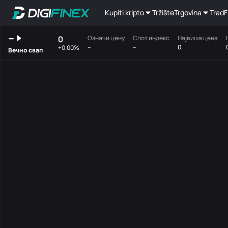
Kupiti kripto
Tržište
Trgovina
TradF
--
0
Означи цену
Спот индекс
Највиша цена
--
--
0
+0.00%
Вечно свап