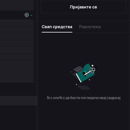
Пријавите се
--
Свап средства
Равнотежа
% с или% с да бисте погледали овај садржај