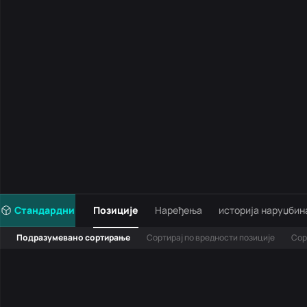
Стандардни
Позиције
Наређења
историја наруџбин
Подразумевано сортирање
Сортирај по вредности позиције
Сор