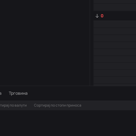
0
а
Трговина
тирај по валути
Сортирај по стопи приноса