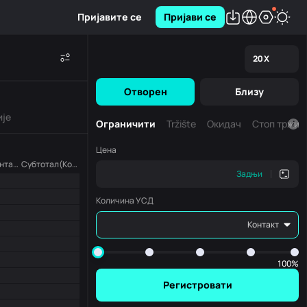
Пријавите се
Пријави се
20
X
Отворен
Близу
ије
Ограничити
Tržište
Окидач
Стоп тржиш
Цена
Износ(Контакт )
Субтотал(Контакт )
Задњи
Количина УСД
Контакт
100%
Регистровати