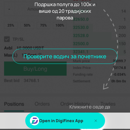
Подршка полуга до 100к и
више од 20 традијских
парова
Стопа финансирања
0.000%
Поравнање
00h00m00s
Позиције
Наређења
историја наруџбина
Трговина
Отворене положаје
Све позиције
Проверите водич за почетнике
% с или% с да бисте погледали овај садржај
Пријавите се
Пријави се
Кликните овде да
покушате.
Open in DigiFinex App