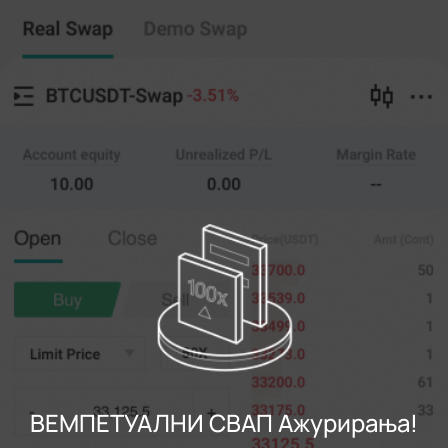
Вечно свап
Копирање трговине
--
0
%
Крст
20X
Цена
Амт
Отворен
Близу
(--)
(
Контакт
)
0
Ограничана цена
--
Задњи
Контакт
0%
100%
Регистровати
ВЕМПЕТУАЛНИ СВАП Ажурирања!
Пријавите се