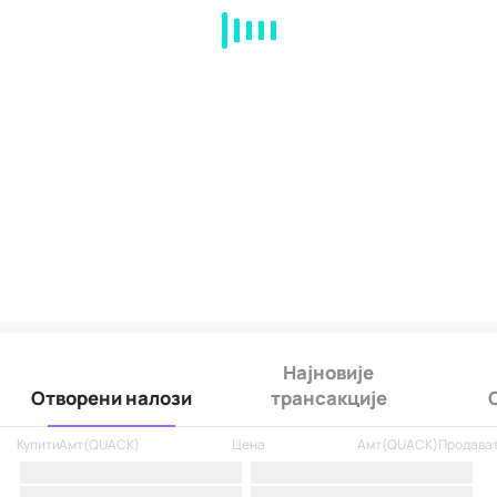
MA
EMA
BOLL
VOL
MACD
KDJ
RSI
BRAR
DMI
SAR
RO
Најновије
Отворени налози
трансакције
Купити
Амт
(
QUACK
)
Цена
Амт
(
QUACK
)
Продава