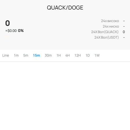
QUACK/DOGE
0
24х високо
--
24х ниско
--
0
%
≈
$0.00
24Х Вол(QUACK)
0
24Х Вол(USDT)
--
Line
1m
5m
15m
30m
1H
4H
12H
1D
1W