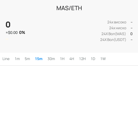
MAS/ETH
0
24х високо
--
24х ниско
--
0
%
≈
$0.00
24Х Вол(MAS)
0
24Х Вол(USDT)
--
Line
1m
5m
15m
30m
1H
4H
12H
1D
1W