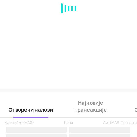
MA
EMA
BOLL
VOL
MACD
KDJ
RSI
BRAR
DMI
SAR
RO
Најновије
Отворени налози
трансакције
Купити
Амт
(
MAS
)
Цена
Амт
(
MAS
)
Продава