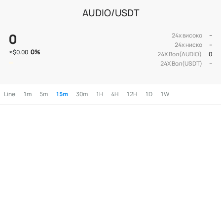
AUDIO/USDT
0
24х високо
--
24х ниско
--
0
%
≈
$0.00
24Х Вол(AUDIO)
0
24Х Вол(USDT)
--
Line
1m
5m
15m
30m
1H
4H
12H
1D
1W