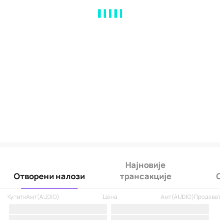
MA
EMA
BOLL
VOL
MACD
KDJ
RSI
BRAR
DMI
SAR
RO
Најновије
Отворени налози
трансакције
Купити
Амт
(
AUDIO
)
Цена
Амт
(
AUDIO
)
Продава