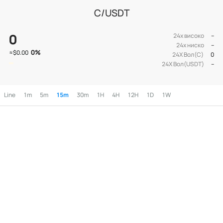
C/USDT
0
24х високо
--
24х ниско
--
0
%
≈
$0.00
24Х Вол(C)
0
24Х Вол(USDT)
--
Line
1m
5m
15m
30m
1H
4H
12H
1D
1W