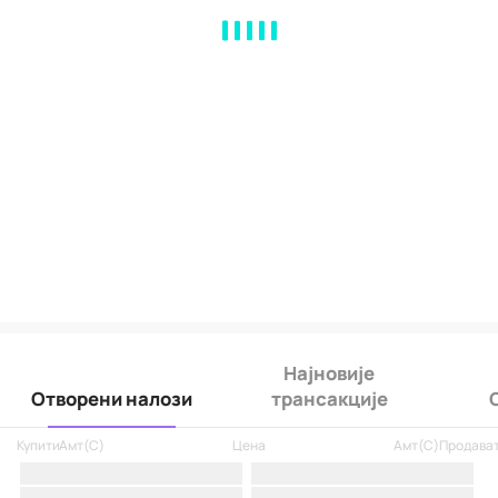
MA
EMA
BOLL
VOL
MACD
KDJ
RSI
BRAR
DMI
SAR
RO
Најновије
Отворени налози
трансакције
Купити
Амт
(
C
)
Цена
Амт
(
C
)
Продава