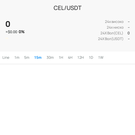
CEL/USDT
0
24х високо
--
24х ниско
--
0
%
≈
$0.00
24Х Вол(CEL)
0
24Х Вол(USDT)
--
Line
1m
5m
15m
30m
1H
4H
12H
1D
1W