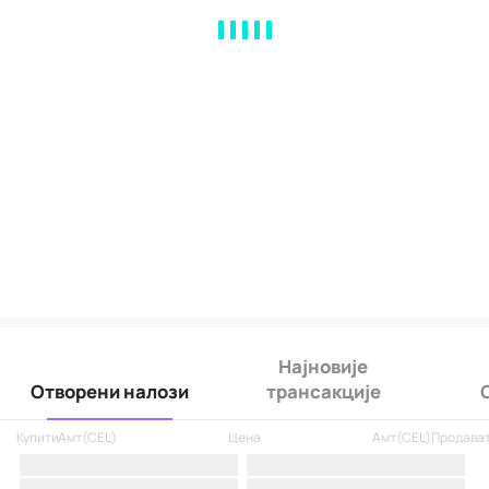
MA
EMA
BOLL
VOL
MACD
KDJ
RSI
BRAR
DMI
SAR
RO
Најновије
Отворени налози
трансакције
Купити
Амт
(
CEL
)
Цена
Амт
(
CEL
)
Продава