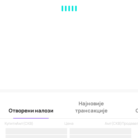
MA
EMA
BOLL
VOL
MACD
KDJ
RSI
BRAR
DMI
SAR
RO
Најновије
Отворени налози
трансакције
Купити
Амт
(
CKB
)
Цена
Амт
(
CKB
)
Продава