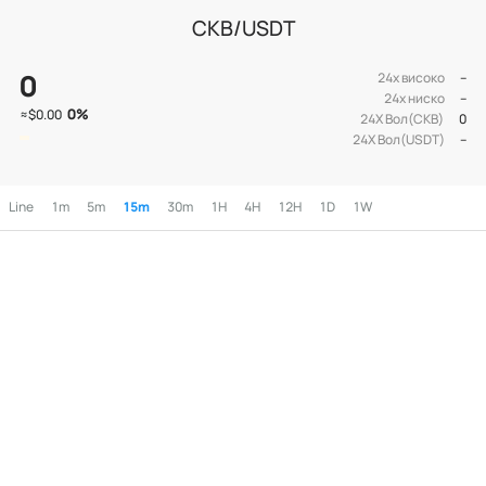
CKB/USDT
0
24х високо
--
24х ниско
--
0
%
≈
$0.00
24Х Вол(CKB)
0
24Х Вол(USDT)
--
Line
1m
5m
15m
30m
1H
4H
12H
1D
1W