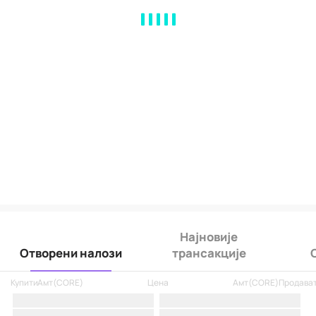
MA
EMA
BOLL
VOL
MACD
KDJ
RSI
BRAR
DMI
SAR
RO
Најновије
Отворени налози
трансакције
Купити
Амт
(
CORE
)
Цена
Амт
(
CORE
)
Продава