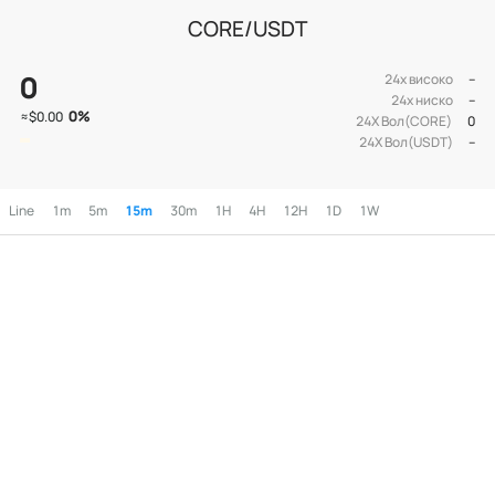
CORE/USDT
0
24х високо
--
24х ниско
--
0
%
≈
$0.00
24Х Вол(CORE)
0
24Х Вол(USDT)
--
Line
1m
5m
15m
30m
1H
4H
12H
1D
1W