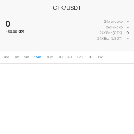
CTK/USDT
0
24х високо
--
24х ниско
--
0
%
≈
$0.00
24Х Вол(CTK)
0
24Х Вол(USDT)
--
Line
1m
5m
15m
30m
1H
4H
12H
1D
1W