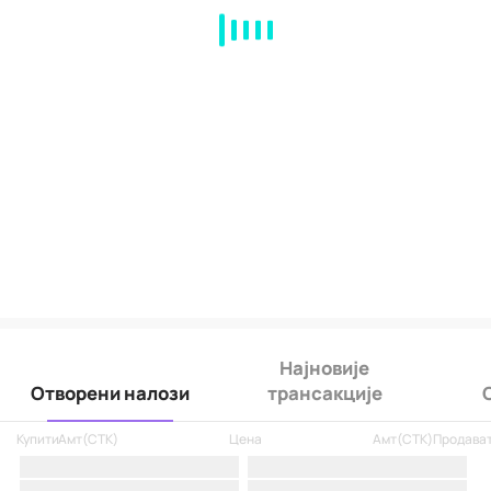
MA
EMA
BOLL
VOL
MACD
KDJ
RSI
BRAR
DMI
SAR
RO
Најновије
Отворени налози
трансакције
Купити
Амт
(
CTK
)
Цена
Амт
(
CTK
)
Продава