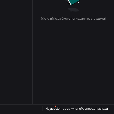
% с или% с да бисте погледали овај садржај
Најаве
Центар за купоне
Распоред накнада