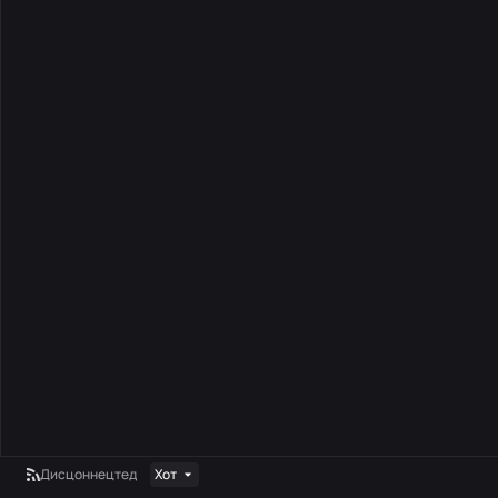
Дисцоннецтед
Хот