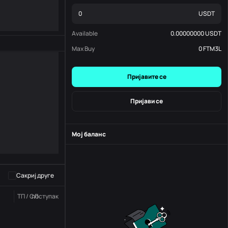
USDT
Available
0.00000000
USDT
Max Buy
0
FTM3L
Пријавите се
Пријави се
Мој баланс
-
S
-
Сакриј друге
ТП / СЛ
поступак
Статус
Наручите бр.