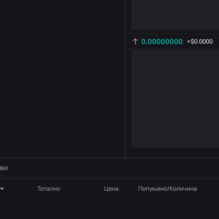
0.00000000
≈
$0.0000
Подешавање индикатора
AR
ROC
-
B
-
ви
Тотално
Цена
Попуњено/Количина