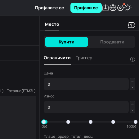
Пријавите се
Пријави се
Место
Купити
Продавати
Ограничити
Триггер
!
Цена
L
)
Тотално
(
FTM3L
)
Износ
0%
100%
Плаце_ордер_тотал_десц