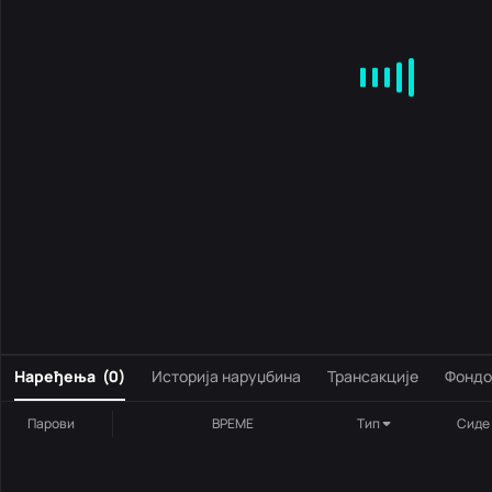
MA
EMA
BOLL
VOL
MACD
KDJ
RSI
BRAR
DMI
S
0
Наређења
(
0
)
Историја наруџбина
Трансакције
Фондо
Парови
ВРЕМЕ
Тип
Сиде