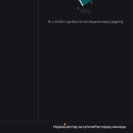
% с или% с да бисте погледали овај садржај
Најаве
Центар за купоне
Распоред накнада