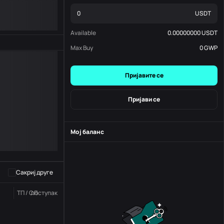
USDT
Available
0.00000000
USDT
Max Buy
0
GWP
Пријавите се
Пријави се
Мој баланс
-
S
-
Сакриј друге
ТП / СЛ
поступак
Статус
Наручите бр.