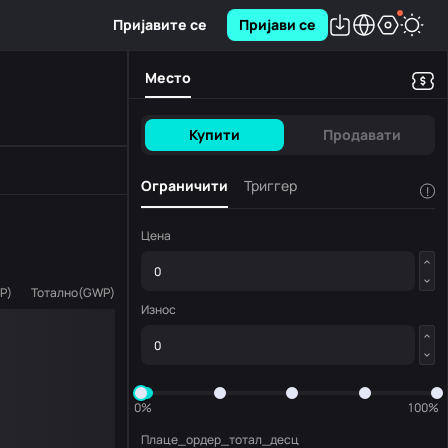
Пријавите се
Пријави се
Место
Купити
Продавати
Ограничити
Триггер
!
Цена
P
)
Тотално
(
GWP
)
Износ
0%
100%
Плаце_ордер_тотал_десц