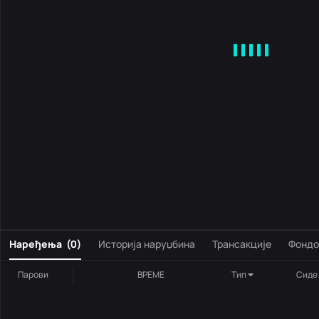
MA
EMA
BOLL
VOL
MACD
KDJ
RSI
BRAR
DMI
S
0
Наређења
(
0
)
Историја наруџбина
Трансакције
Фондо
Парови
ВРЕМЕ
Тип
Сиде