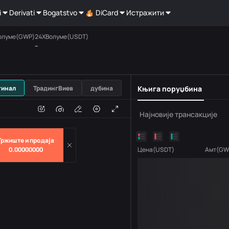
i
Derivati
Bogatstvo
DiCard
Истражити
олуме(GWP)
24ХВолуме(USDT)
--
USDT
гинал
ТрадингВиев
дубина
Књига поруџбина
е
Запремина
Најновије трансакције
Тржиште и продаја
0.00000000
Цена
(
USDT
)
Амт
(
GW