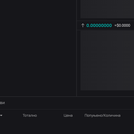
0.00000000
≈
$0.0000
Подешавање индикатора
AR
ROC
-
B
-
ви
Тотално
Цена
Попуњено/Количина