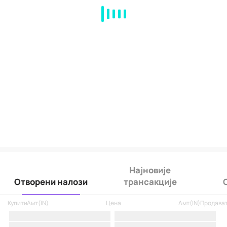
MA
EMA
BOLL
VOL
MACD
KDJ
RSI
BRAR
DMI
SAR
RO
Најновије
Отворени налози
трансакције
Купити
Амт
(
IN
)
Цена
Амт
(
IN
)
Продава