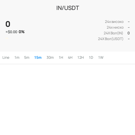
IN/USDT
0
24х високо
--
24х ниско
--
0
%
≈
$0.00
24Х Вол(IN)
0
24Х Вол(USDT)
--
Line
1m
5m
15m
30m
1H
4H
12H
1D
1W