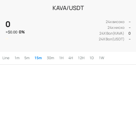
KAVA/USDT
0
24х високо
--
24х ниско
--
0
%
≈
$0.00
24Х Вол(KAVA)
0
24Х Вол(USDT)
--
Line
1m
5m
15m
30m
1H
4H
12H
1D
1W