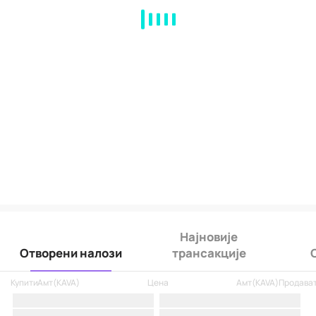
MA
EMA
BOLL
VOL
MACD
KDJ
RSI
BRAR
DMI
SAR
RO
Најновије
Отворени налози
трансакције
Купити
Амт
(
KAVA
)
Цена
Амт
(
KAVA
)
Продава