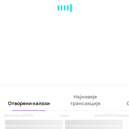
MA
EMA
BOLL
VOL
MACD
KDJ
RSI
BRAR
DMI
SAR
RO
Најновије
Отворени налози
трансакције
Купити
Амт
(
KMNO
)
Цена
Амт
(
KMNO
)
Продава