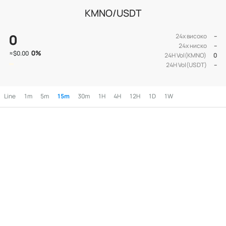
KMNO/USDT
0
24х високо
--
24х ниско
--
0
%
≈
$0.00
24H Vol(KMNO)
0
24H Vol(USDT)
--
Line
1m
5m
15m
30m
1H
4H
12H
1D
1W