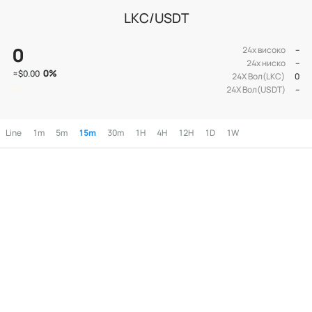
LKC/USDT
0
24х високо
--
24х ниско
--
0
%
≈
$0.00
24Х Вол(LKC)
0
24Х Вол(USDT)
--
Line
1m
5m
15m
30m
1H
4H
12H
1D
1W