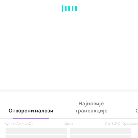
MA
EMA
BOLL
VOL
MACD
KDJ
RSI
BRAR
DMI
SAR
RO
Најновије
Отворени налози
трансакције
Купити
Амт
(
LKC
)
Цена
Амт
(
LKC
)
Продава