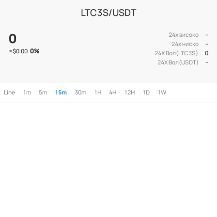
LTC3S/USDT
0
24х високо
--
24х ниско
--
0
%
≈
$0.00
24Х Вол(LTC3S)
0
24Х Вол(USDT)
--
Line
1m
5m
15m
30m
1H
4H
12H
1D
1W