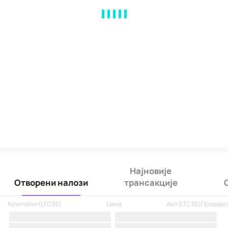
MA
EMA
BOLL
VOL
MACD
KDJ
RSI
BRAR
DMI
SAR
RO
Најновије
Отворени налози
трансакције
Купити
Амт
(
LTC3S
)
Цена
Амт
(
LTC3S
)
Продава