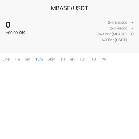
MBASE/USDT
0
24х високо
--
24х ниско
--
0
%
≈
$0.00
24Х Вол(MBASE)
0
24Х Вол(USDT)
--
Line
1m
5m
15m
30m
1H
4H
12H
1D
1W