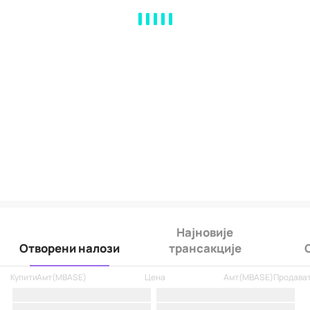
MA
EMA
BOLL
VOL
MACD
KDJ
RSI
BRAR
DMI
SAR
RO
Најновије
Отворени налози
трансакције
Купити
Амт
(
MBASE
)
Цена
Амт
(
MBASE
)
Продава