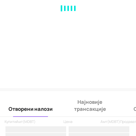
MA
EMA
BOLL
VOL
MACD
KDJ
RSI
BRAR
DMI
SAR
RO
Најновије
Отворени налози
трансакције
Купити
Амт
(
MDBT
)
Цена
Амт
(
MDBT
)
Продава