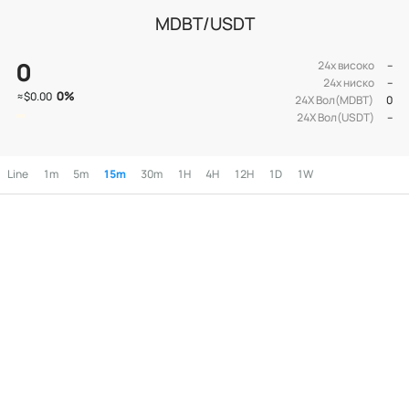
MDBT/USDT
0
24х високо
--
24х ниско
--
0
%
≈
$0.00
24Х Вол(MDBT)
0
24Х Вол(USDT)
--
Line
1m
5m
15m
30m
1H
4H
12H
1D
1W