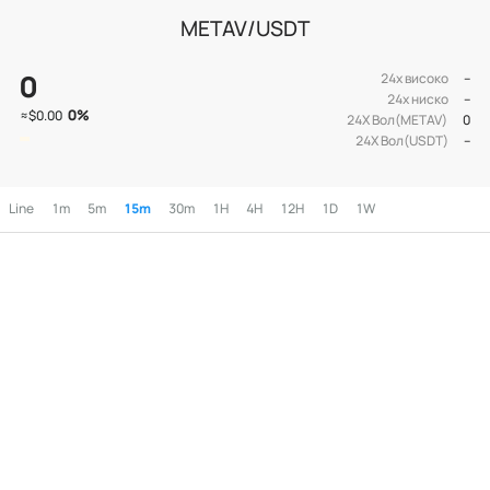
METAV/USDT
0
24х високо
--
24х ниско
--
0
%
≈
$0.00
24Х Вол(METAV)
0
24Х Вол(USDT)
--
Line
1m
5m
15m
30m
1H
4H
12H
1D
1W