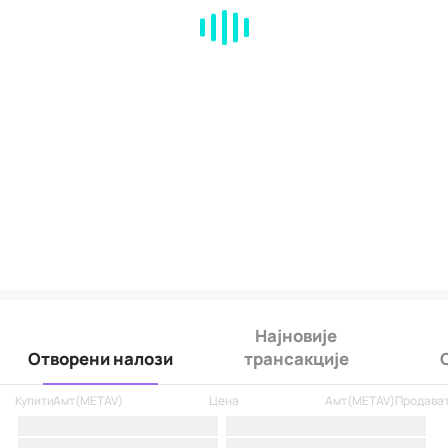
MA
EMA
BOLL
VOL
MACD
KDJ
RSI
BRAR
DMI
SAR
RO
Најновије
Отворени налози
трансакције
Купити
Амт
(
METAV
)
Цена
Амт
(
METAV
)
Продава