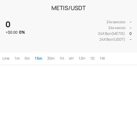
METIS/USDT
0
24х високо
--
24х ниско
--
0
%
≈
$0.00
24Х Вол(METIS)
0
24Х Вол(USDT)
--
Line
1m
5m
15m
30m
1H
4H
12H
1D
1W