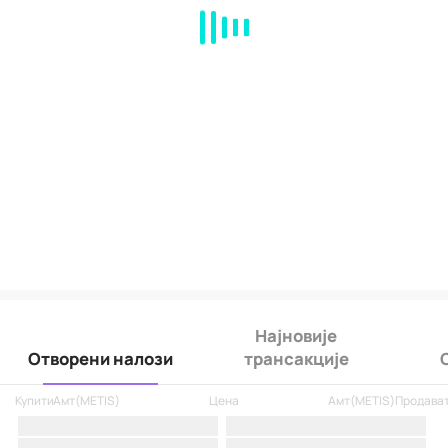
MA
EMA
BOLL
VOL
MACD
KDJ
RSI
BRAR
DMI
SAR
RO
Најновије
Отворени налози
трансакције
Купити
Амт
(
METIS
)
Цена
Амт
(
METIS
)
Продава