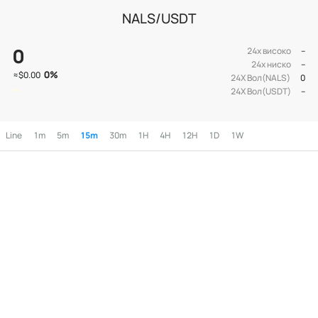
NALS/USDT
0
24х високо
--
24х ниско
--
0
%
≈
$0.00
24Х Вол(NALS)
0
24Х Вол(USDT)
--
Line
1m
5m
15m
30m
1H
4H
12H
1D
1W