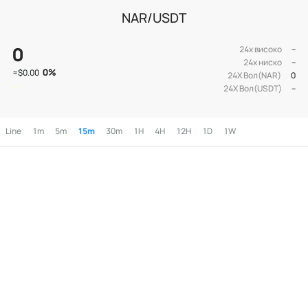
NAR/USDT
0
24х високо
--
24х ниско
--
0
%
≈
$0.00
24Х Вол(NAR)
0
24Х Вол(USDT)
--
Line
1m
5m
15m
30m
1H
4H
12H
1D
1W