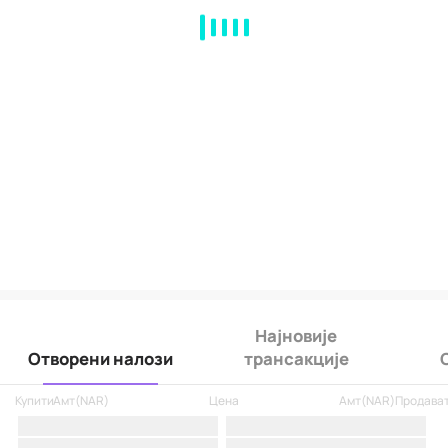
MA
EMA
BOLL
VOL
MACD
KDJ
RSI
BRAR
DMI
SAR
RO
Најновије
Отворени налози
трансакције
Купити
Амт
(
NAR
)
Цена
Амт
(
NAR
)
Продава