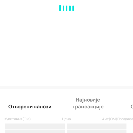
MA
EMA
BOLL
VOL
MACD
KDJ
RSI
BRAR
DMI
SAR
RO
Најновије
Отворени налози
трансакције
Купити
Амт
(
OM
)
Цена
Амт
(
OM
)
Продава