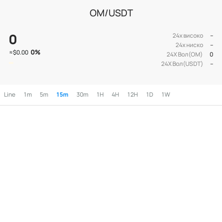
OM/USDT
0
24х високо
--
24х ниско
--
0
%
≈
$0.00
24Х Вол(OM)
0
24Х Вол(USDT)
--
Line
1m
5m
15m
30m
1H
4H
12H
1D
1W