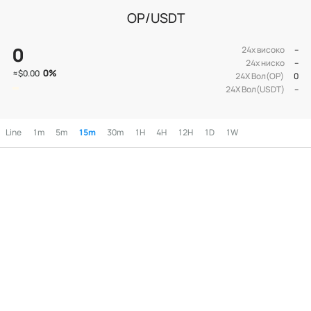
OP/USDT
0
24х високо
--
24х ниско
--
0
%
≈
$0.00
24Х Вол(OP)
0
24Х Вол(USDT)
--
Line
1m
5m
15m
30m
1H
4H
12H
1D
1W