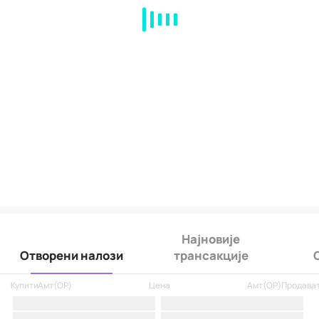
MA
EMA
BOLL
VOL
MACD
KDJ
RSI
BRAR
DMI
SAR
RO
Најновије
Отворени налози
трансакције
Купити
Амт
(
OP
)
Цена
Амт
(
OP
)
Продава